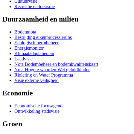
Cultuurvisie
Recreatie en toerisme
Duurzaamheid en milieu
Bodemnota
Bestrijding eikenprocessierups
Ecologisch bermbeheer
Energiemonitor
Klimaatadaptatieplan
Laadvisie
Nota Bodembeheer en bodemkwaliteitskaart
Nota Hogere waarden Wet geluidhinder
Riolering en Water Programma
Visie externe veiligheid
Economie
Economische focusagenda
Ontwikkeling stadsvisie
Groen