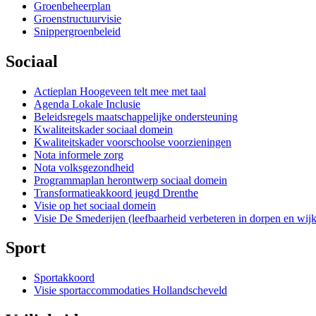
Groenbeheerplan
Groenstructuurvisie
Snippergroenbeleid
Sociaal
Actieplan Hoogeveen telt mee met taal
Agenda Lokale Inclusie
Beleidsregels maatschappelijke ondersteuning
Kwaliteitskader sociaal domein
Kwaliteitskader voorschoolse voorzieningen
Nota informele zorg
Nota volksgezondheid
Programmaplan herontwerp sociaal domein
Transformatieakkoord jeugd Drenthe
Visie op het sociaal domein
Visie De Smederijen (leefbaarheid verbeteren in dorpen en wij
Sport
Sportakkoord
Visie sportaccommodaties Hollandscheveld