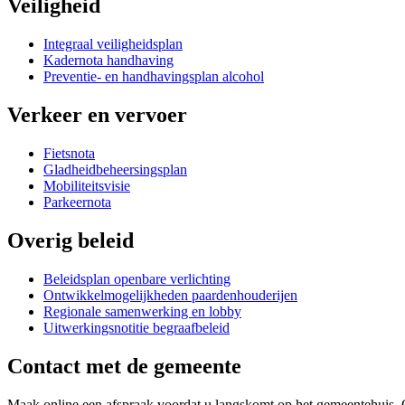
Veiligheid
Integraal veiligheidsplan
Kadernota handhaving
Preventie- en handhavingsplan alcohol
Verkeer en vervoer
Fietsnota
Gladheidbeheersingsplan
Mobiliteitsvisie
Parkeernota
Overig beleid
Beleidsplan openbare verlichting
Ontwikkelmogelijkheden paardenhouderijen
Regionale samenwerking en lobby
Uitwerkingsnotitie begraafbeleid
Contact met de gemeente
Maak online een afspraak voordat u langskomt op het gemeentehuis. 