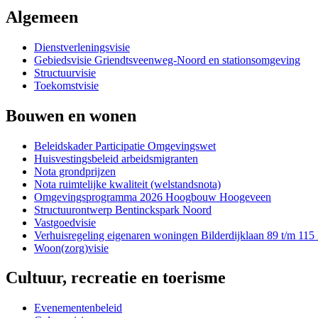
Algemeen
Dienstverleningsvisie
Gebiedsvisie Griendtsveenweg-Noord en stationsomgeving
Structuurvisie
Toekomstvisie
Bouwen en wonen
Beleidskader Participatie Omgevingswet
Huisvestingsbeleid arbeidsmigranten
Nota grondprijzen
Nota ruimtelijke kwaliteit (welstandsnota)
Omgevingsprogramma 2026 Hoogbouw Hoogeveen
Structuurontwerp Bentinckspark Noord
Vastgoedvisie
Verhuisregeling eigenaren woningen Bilderdijklaan 89 t/m 11
Woon(zorg)visie
Cultuur, recreatie en toerisme
Evenementenbeleid