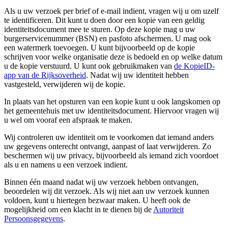
Als u uw verzoek per brief of e
‑
mail indient, vragen wij u om uzelf
te identificeren. Dit kunt u doen door een kopie van een geldig
identiteitsdocument mee te sturen. Op deze kopie mag u uw
burgerservicenummer (BSN) en pasfoto afschermen. U mag ook
een watermerk toevoegen. U kunt bijvoorbeeld op de kopie
schrijven voor welke organisatie deze is bedoeld en op welke datum
u de kopie verstuurd. U kunt ook gebruikmaken van
de KopieID-
app van de Rijksoverheid
. Nadat wij uw identiteit hebben
vastgesteld, verwijderen wij de kopie.
In plaats van het opsturen van een kopie kunt u ook langskomen op
het gemeentehuis met uw identiteitsdocument. Hiervoor vragen wij
u wel om vooraf een afspraak te maken.
Wij controleren uw identiteit om te voorkomen dat iemand anders
uw gegevens onterecht ontvangt, aanpast of laat verwijderen. Zo
beschermen wij uw privacy, bijvoorbeeld als iemand zich voordoet
als u en namens u een verzoek indient.
Binnen één maand nadat wij uw verzoek hebben ontvangen,
beoordelen wij dit verzoek. Als wij niet aan uw verzoek kunnen
voldoen, kunt u hiertegen bezwaar maken. U heeft ook de
mogelijkheid om een klacht in te dienen bij de
Autoriteit
Persoonsgegevens
.