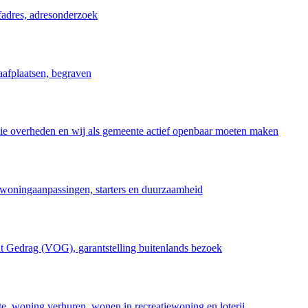
fadres, adresonderzoek
aafplaatsen, begraven
ie overheden en wij als gemeente actief openbaar moeten maken
r woningaanpassingen, starters en duurzaamheid
nt Gedrag (VOG), garantstelling buitenlands bezoek
te, woning verhuren, wonen in recreatiewoning en loterij