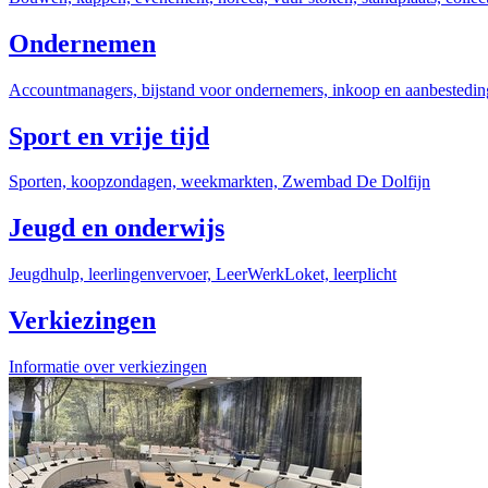
Ondernemen
Accountmanagers, bijstand voor ondernemers, inkoop en aanbesteding
Sport en vrije tijd
Sporten, koopzondagen, weekmarkten, Zwembad De Dolfijn
Jeugd en onderwijs
Jeugdhulp, leerlingenvervoer, LeerWerkLoket, leerplicht
Verkiezingen
Informatie over verkiezingen