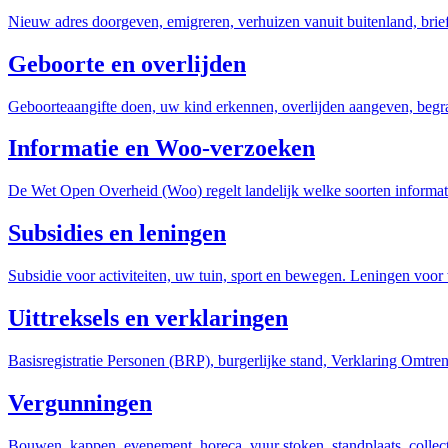
Nieuw adres doorgeven, emigreren, verhuizen vanuit buitenland, brie
Geboorte en overlijden
Geboorteaangifte doen, uw kind erkennen, overlijden aangeven, begr
Informatie en Woo-verzoeken
De Wet Open Overheid (Woo) regelt landelijk welke soorten informat
Subsidies en leningen
Subsidie voor activiteiten, uw tuin, sport en bewegen. Leningen voo
Uittreksels en verklaringen
Basisregistratie Personen (BRP), burgerlijke stand, Verklaring Omtre
Vergunningen
Bouwen, kappen, evenement, horeca, vuur stoken, standplaats, collec