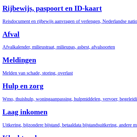
Rijbewijs, paspoort en ID-kaart
Reisdocument en rijbewijs aanvragen of verlengen, Nederlandse natio
Afval
Afvalkalender, milieustraat, milieupas, asbest, afvalsoorten
Meldingen
Melden van schade, storing, overlast
Hulp en zorg
Wmo, thuishulp, woningaanpassing, hulpmiddelen, vervoer, begeleid
Laag inkomen
Uitkering, bijzondere bijstand, betaaldata bijstandsuitkering, andere 