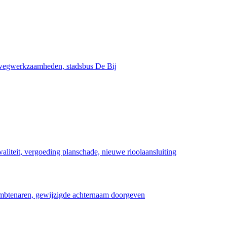
 wegwerkzaamheden, stadsbus De Bij
teit, vergoeding planschade, nieuwe rioolaansluiting
ambtenaren, gewijzigde achternaam doorgeven