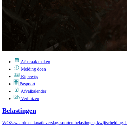
Afspraak maken
Melding doen
Rijbewijs
Paspoort
Afvalkalender
Verhuizen
Belastingen
WOZ-waarde en taxatieverslag, soorten belastingen, kwijtschelding, 