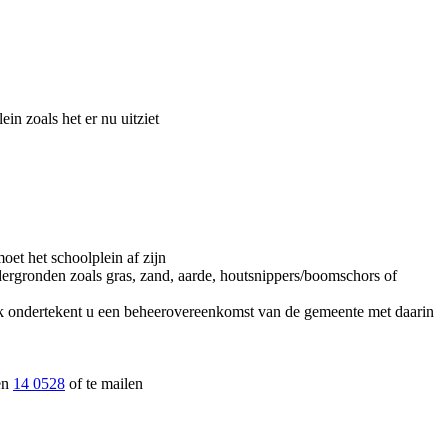
in zoals het er nu uitziet
et het schoolplein af zijn
dergronden zoals gras, zand, aarde, houtsnippers/boomschors of
Ook ondertekent u een beheerovereenkomst van de gemeente met daarin
len
14 0528
of te mailen