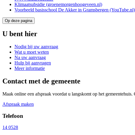
Klimaatsubsidie (groenemorgenhoogeveen.nl)
Voorbeeld basisschool De Akker in Gramsbergen (YouTube.nl)
Op deze pagina
U bent hier
Nodig bij uw aanvraag
Wat u moet weten
Na uw aanvraag
Hulp bij aanvragen
Meer informatie
Contact met de gemeente
Maak online een afspraak voordat u langskomt op het gemeentehuis. 
Afspraak maken
Telefoon
14 0528