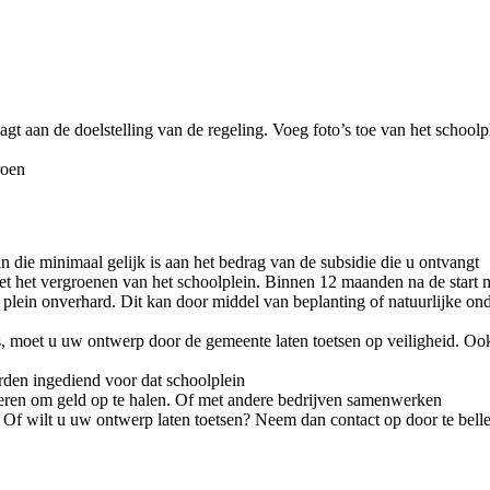
t aan de doelstelling van de regeling. Voeg foto’s toe van het schoolple
roen
in die minimaal gelijk is aan het bedrag van de subsidie die u ontvangt
t het vergroenen van het schoolplein. Binnen 12 maanden na de start mo
plein onverhard. Dit kan door middel van beplanting of natuurlijke on
 is, moet u uw ontwerp door de gemeente laten toetsen op veiligheid. 
rden ingediend voor dat schoolplein
seren om geld op te halen. Of met andere bedrijven samenwerken
? Of wilt u uw ontwerp laten toetsen? Neem dan contact op door te bel