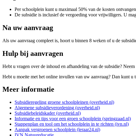
Per schoolplein kunt u maximaal 50% van de kosten ontvang
De subsidie is inclusief de vergoeding voor vrijwilligers. U 
Na uw aanvraag
Als uw aanvraag compleet is, hoort u binnen 8 weken of u de subsidie
Hulp bij aanvragen
Hebt u vragen over de inhoud en afhandeling van de subsidie? Neem 
Hebt u moeite met het online invullen van uw aanvraag? Dan kunt u te
Meer informatie
Subsidieregeling groene schoolpleinen (overheid.nl)
Algemene subsidieverordening (overheid.nl)
Subsidiebeleidskader (overheid.nl)
Informatie en tips voor een groen schoolplein (springzaad.nl)
Stappenplan en tool om het schoolplein in te richten (ivn.nl)
Aanpak vergroenen schoolplein (leraar24.nl)
IVN Natuureducatie