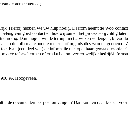
 van de gemeenteraad)
rijk. Hierbij hebben we uw hulp nodig. Daarom neemt de Woo-contactpe
t belang van goed contact en hoe wij samen het proces zorgvuldig laten
ijd nodig. Dan mogen wij de termijn met 2 weken verlengen, bijvoorbe
e als in de informatie andere mensen of organisaties worden genoemd. Z
 toe. Kan (een deel van) de informatie niet openbaar gemaakt worden?
privacy te beschermen of omdat het om vertrouwelijke bedrijfsinformat
, 7900 PA Hoogeveen.
ilt u de documenten per post ontvangen? Dan kunnen daar kosten voor i