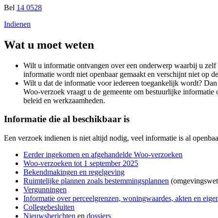
Bel
14 0528
Indienen
Wat u moet weten
Wilt u informatie ontvangen over een onderwerp waarbij u zelf 
informatie wordt niet openbaar gemaakt en verschijnt niet op de
Wilt u dat de informatie voor iedereen toegankelijk wordt? D
Woo-verzoek vraagt u de gemeente om bestuurlijke informatie o
beleid en werkzaamheden.
Informatie die al beschikbaar is
Een verzoek indienen is niet altijd nodig, veel informatie is al openb
Eerder ingekomen en afgehandelde Woo-verzoeken
Woo-verzoeken tot 1 september 2025
Bekendmakingen en regelgeving
Ruimtelijke plannen zoals bestemmingsplannen
(omgevingswet.
Vergunningen
Informatie over perceelgrenzen, woningwaardes, akten en ei
Collegebesluiten
Nieuwsberichten
en
dossiers