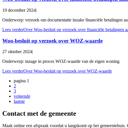
19 december 2024
|
Onderwerp: verzoek om documentatie inzake financiële betalingen
Lees verder
Over Woo-besluit op verzoek over financiële betalinge
Woo-besluit op verzoek over WOZ-waarde
27 oktober 2024
|
Onderwerp: inzage in proces WOZ-waarde van de eigen woning
Lees verder
Over Woo-besluit op verzoek over WOZ-waarde
pagina
1
2
3
volgende
laatste
Contact met de gemeente
Maak online een afspraak voordat u langskomt op het gemeentehuis. 