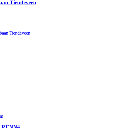
baan Tiendeveen
fbaan Tiendeveen
im
aan RENN4