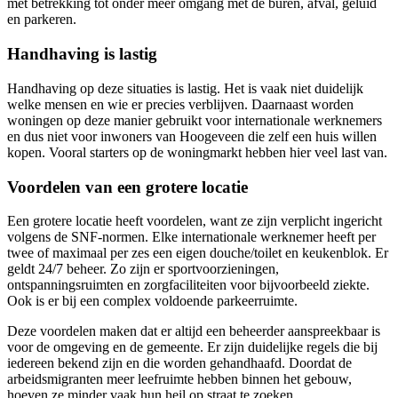
met betrekking tot onder meer omgang met de buren, afval, geluid
en parkeren.
Handhaving is lastig
Handhaving op deze situaties is lastig. Het is vaak niet duidelijk
welke mensen en wie er precies verblijven. Daarnaast worden
woningen op deze manier gebruikt voor internationale werknemers
en dus niet voor inwoners van Hoogeveen die zelf een huis willen
kopen. Vooral starters op de woningmarkt hebben hier veel last van.
Voordelen van een grotere locatie
Een grotere locatie heeft voordelen, want ze zijn verplicht ingericht
volgens de SNF-normen. Elke internationale werknemer heeft per
twee of maximaal per zes een eigen douche/toilet en keukenblok. Er
geldt 24/7 beheer. Zo zijn er sportvoorzieningen,
ontspanningsruimten en zorgfaciliteiten voor bijvoorbeeld ziekte.
Ook is er bij een complex voldoende parkeerruimte.
Deze voordelen maken dat er altijd een beheerder aanspreekbaar is
voor de omgeving en de gemeente. Er zijn duidelijke regels die bij
iedereen bekend zijn en die worden gehandhaafd. Doordat de
arbeidsmigranten meer leefruimte hebben binnen het gebouw,
hoeven ze minder vaak hun heil op straat te zoeken.