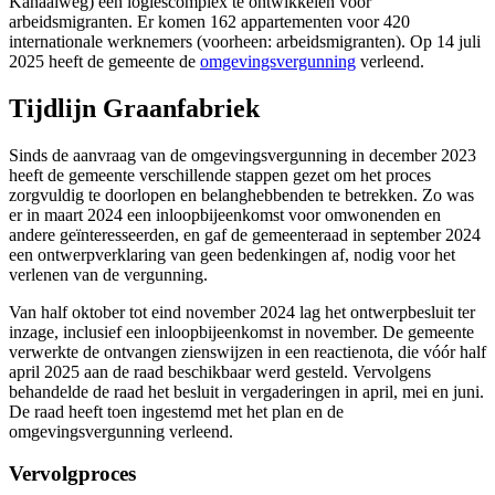
Kanaalweg) een logiescomplex te ontwikkelen voor
arbeidsmigranten. Er komen 162 appartementen voor 420
internationale werknemers (voorheen: arbeidsmigranten). Op 14 juli
2025 heeft de gemeente de
omgevingsvergunning
verleend.
Tijdlijn Graanfabriek
Sinds de aanvraag van de omgevingsvergunning in december 2023
heeft de gemeente verschillende stappen gezet om het proces
zorgvuldig te doorlopen en belanghebbenden te betrekken. Zo was
er in maart 2024 een inloopbijeenkomst voor omwonenden en
andere geïnteresseerden, en gaf de gemeenteraad in september 2024
een ontwerpverklaring van geen bedenkingen af, nodig voor het
verlenen van de vergunning.
Van half oktober tot eind november 2024 lag het ontwerpbesluit ter
inzage, inclusief een inloopbijeenkomst in november. De gemeente
verwerkte de ontvangen zienswijzen in een reactienota, die vóór half
april 2025 aan de raad beschikbaar werd gesteld. Vervolgens
behandelde de raad het besluit in vergaderingen in april, mei en juni.
De raad heeft toen ingestemd met het plan en de
omgevingsvergunning verleend.
Vervolgproces