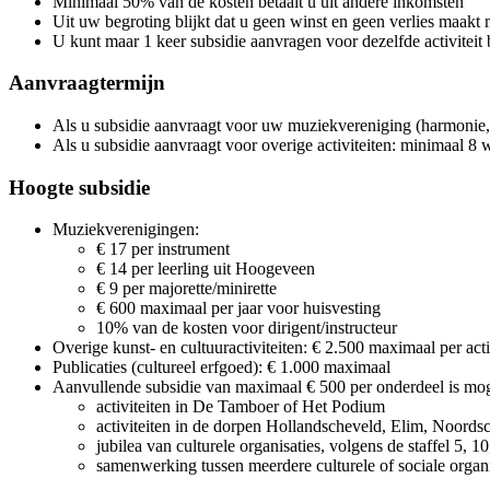
Minimaal 50% van de kosten betaalt u uit andere inkomsten
Uit uw begroting blijkt dat u geen winst en geen verlies maakt m
U kunt maar 1 keer subsidie aanvragen voor dezelfde activiteit
Aanvraagtermijn
Als u subsidie aanvraagt voor uw muziekvereniging (harmonie, f
Als u subsidie aanvraagt voor overige activiteiten: minimaal 8 w
Hoogte subsidie
Muziekverenigingen:
€ 17 per instrument
€ 14 per leerling uit Hoogeveen
€ 9 per majorette/minirette
€ 600 maximaal per jaar voor huisvesting
10% van de kosten voor dirigent/instructeur
Overige kunst- en cultuuractiviteiten: € 2.500 maximaal per ac
Publicaties (cultureel erfgoed): € 1.000 maximaal
Aanvullende subsidie van maximaal
€ 500 per onderdeel
is mog
activiteiten in De Tamboer of Het Podium
activiteiten in de dorpen Hollandscheveld, Elim, Noords
jubilea van culturele organisaties, volgens de staffel 5, 1
samenwerking tussen meerdere culturele of sociale organ