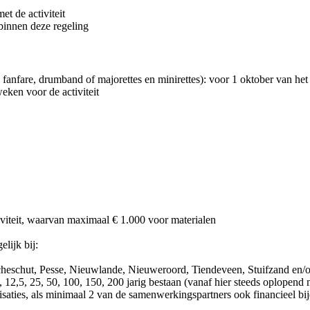
et de activiteit
 binnen deze regeling
anfare, drumband of majorettes en minirettes): voor 1 oktober van het 
eken voor de activiteit
tiviteit, waarvan maximaal € 1.000 voor materialen
elijk bij:
cheschut, Pesse, Nieuwlande, Nieuweroord, Tiendeveen, Stuifzand en/o
0, 12,5, 25, 50, 100, 150, 200 jarig bestaan (vanaf hier steeds oplopend 
isaties, als minimaal 2 van de samenwerkingspartners ook financieel bi