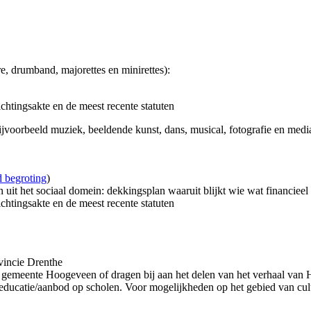
, drumband, majorettes en minirettes):
ichtingsakte en de meest recente statuten
ijvoorbeeld muziek, beeldende kunst, dans, musical, fotografie en media 
d begroting
)
n uit het sociaal domein: dekkingsplan waaruit blijkt wie wat financieel
ichtingsakte en de meest recente statuten
ovincie Drenthe
in gemeente Hoogeveen of dragen bij aan het delen van het verhaal van 
uureducatie/aanbod op scholen. Voor mogelijkheden op het gebied van cu