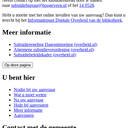
Neem contact op met het subsidiebureau door te mailen
naar
subsidiebureau@hoogeveen.nl
of bel
14 0528
.
Hebt u moeite met het online invullen van uw aanvraag? Dan kunt u
terecht bij het
Informatiepunt Digitale Overheid van de bibliotheek
.
Meer informatie
Subsidieregeling Dagontmoeting (overheid.nl)
Algemene subsidieverordening (overheid.nl)
Subsidiebeleidskader (overheid.nl)
Op deze pagina
U bent hier
Nodig bij uw aanvraag
Wat u moet weten
Na uw aanvraag
Hulp bij aanvragen
Meer informatie
Aanvragen
Contact met de gemeente