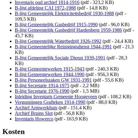
Inventaris oud archief 1814-1916
(pdf - 323,2 KB)
B-lijst afdeling CAI 1972-1988
(pdf - 14,8 KB)
B-lijst Gemeentelijk Elektriciteitsbedrijf 1930-1988
(pdf -
109,5 KB)
B-lijst Gemeentelijk Gasbedrijf 1915-1990
(pdf - 96,0 KB)
B-lijst Gemeentelijk Gasbedrijf Hardenberg 1959-1986
(pdf -
45,7 KB)
B-lijst Gemeentelijk Waterbedrijf 1926-1992
(pdf - 24,4 KB)
B-lijst Gemeentelijke Reinigingsdienst 1944-1991
(pdf - 21,3
KB)
B-lijst Gemeentelijk Sociale Dienst 1939-1991
(pdf - 28,3
KB)
B-lijst Gemeentewerken 1915-1943
(pdf - 240,3 KB)
B-lijst Gemeentewerken 1944-1990
(pdf - 956,3 KB)
B-lijst Personeelszaken GW 1931-1991
(pdf - 55,6 KB)
B-lijst Secretarie 1914-1975
(pdf - 2,2 MB)
B-lijst Secretarie 1976-1990
(pdf - 1,5 MB)
Inleiding Inventaris Gemeente Hoogeveen
(pdf - 108,2 KB)
Vergunningen Grafteken 1914-1990
(pdf - 88,0 KB)
Archief Armwerkhuis
(pdf - 151,4 KB)
Archief Bruins Slot
(pdf - 56,8 KB)
Inventaris Howerco
(pdf - 163,9 KB)
Kosten