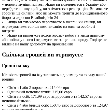
у новому муніципалітеті. Якщо ви повернетеся в Україну або
переїдете в іншу країну, ви знімаєтеся з реєстрацію. Ви можете
зробити це онлайн. Або ви можете прийти до муніципального
бюро за адресою Raadhuisplein 24
• Якщо ви тимчасово перебуваєте в лікарні чи клініці, ви
отримуватимете лише компенсацію на одяг та особисті
витрати
• Якщо ви виконуєте волонтерську роботу в місці прийому
або поблизу нього і отримуєте ви за це винагороду, Тоді це не
вплине на вашу допомогу на проживання
Скільки грошей ви отримуєте
Гроші на їжу
Кількість грошей на їжу залежить від розміру та складу вашої
родини.
• Сім'я з 1 або 2 дорослих: 215,06 євро
• Одинокий неповнолітній: 215,06 євро
• Сім'я з 3 осіб: 171,99 євро за дорослого та 142,57 євро за
неповнолітнього
• Сім'я з 4 або більше осіб: 150,45 євро за дорослого та 124,97
євро за неповнолітнього