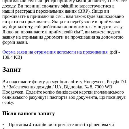
приймаючій сім’ї чи центрі прийому муніципалітету і не маєте
доходу. Ви повинні спочатку офіційно зареєструватися в
нашій реєстрації персональних даних (BRP). Якщо ви
проживаєте в приймаючій сім'ї, вам також буде відшкодовано
витрати на проживання. Якщо ви перебуваєте в приймальні
муніципалітету, співробітники допоможуть вам подати заяву.
Якщо ви проживаєте в приймаючій сім’ї, ви можете подати
заявку на отримання допомоги на проживання за допомогою
форми заяви.
Форма заяви на отримання допомоги на проживання
(pdf -
139,4 KB)
Запит
Ви надсилаєте форму до муніципалітету Hoogeveen, Розділ D і
A / Забезпечення доходів / UA, Відповідь № 8, 7900 WB
Hoogeveen. Додайте копію банківської картки (голландського
банківського рахунку) і паспорта або документа, що посвідчує
особу.
Після вашого запиту
• Протягом 4 тижнів ви отримаєте листі з рішенням чи