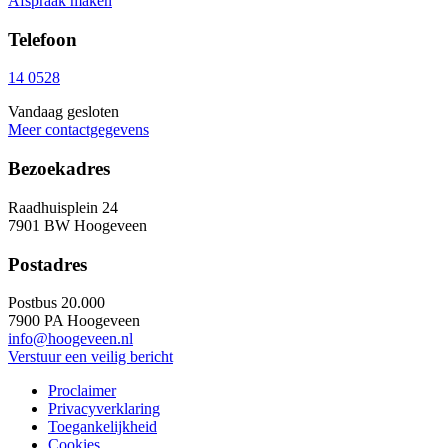
Afspraak maken
Telefoon
14 0528
Vandaag gesloten
Meer contactgegevens
Bezoekadres
Raadhuisplein 24
7901 BW Hoogeveen
Postadres
Postbus 20.000
7900 PA Hoogeveen
info@hoogeveen.nl
Verstuur een veilig bericht
Proclaimer
Privacyverklaring
Toegankelijkheid
Cookies