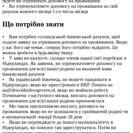
будете ви отримувати допомогу на проживання
• Ви отримуватимете допомогу на проживання на свій
рахунок кожного місяця 1-го числа місяця
Що потрібно знати
• Вам потрібен голландський банківський рахунок, щоб
подати заявку на отримання допомоги на проживання. Якщо
у вас його ще немає, спершу його потрібно відкрити. Це
можна зробити в будь-якому банку
• У заяві ви вказуєте, скільки членів вашої сім'ї перебуває в
Нідерландах. Як заявник, ви отримуватимете допомогу на
проживання для всієї вашої родини на вказаний вами
банківський рахунок
• Як український біженець, ви можете працювати в
Нідерландах, якщо ви зареєстровані в BRP. Пишіть на
ua@dewoldenhoogeveen.nl, якщо ви знайшли роботу.
Починаючи з наступного місяця, виплата допомоги на
проживання для всієї вашої родини припиняється
• Ми також призупиняємо виплату допомоги на
проживання, якщо ви не залишалися у приймаючій родині чи
в муніципальній локації більше 28 днів
• Якщо ви переїжджаєте до іншого муніципалітету в
Нідерландах, ви повинні там зареєструватися. Потім ви
можете подати заявку на отримання допомоги на проживання