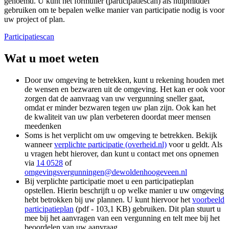
genoemd. U kunt het formulier (participatiescan) als hulpmiddel
gebruiken om te bepalen welke manier van participatie nodig is voor
uw project of plan.
Participatiescan
Wat u moet weten
Door uw omgeving te betrekken, kunt u rekening houden met
de wensen en bezwaren uit de omgeving. Het kan er ook voor
zorgen dat de aanvraag van uw vergunning sneller gaat,
omdat er minder bezwaren tegen uw plan zijn. Ook kan het
de kwaliteit van uw plan verbeteren doordat meer mensen
meedenken
Soms is het verplicht om uw omgeving te betrekken. Bekijk
wanneer
verplichte participatie (overheid.nl)
voor u geldt. Als
u vragen hebt hierover, dan kunt u contact met ons opnemen
via
14 0528
of
omgevingsvergunningen@dewoldenhoogeveen.nl
Bij verplichte participatie moet u een participatieplan
opstellen. Hierin beschrijft u op welke manier u uw omgeving
hebt betrokken bij uw plannen. U kunt hiervoor het
voorbeeld
participatieplan
(pdf - 103,1 KB) gebruiken. Dit plan stuurt u
mee bij het aanvragen van een vergunning en telt mee bij het
beoordelen van uw aanvraag