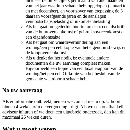
inclusief de omzetcijfers per maand van alle maanden
van het jaar waarin u schade hebt opgelopen (januari tot
en met december), en voor zover van toepassing de 3
daaraan voorafgaande jaren en de aanslagen
vennootschapsbelasting of inkomstenbelasting
Als het gaat om gederfde huurinkomsten: een afschrift
van de huurovereenkomst of gebruiksovereenkomst en
een eigendomsakte
Als het gaat om waardevermindering aan een
woning/een perceel: kopie van het eigendomsbewijs en
de koopovereenkomst
Als u denkt dat het nodig is: eventuele andere
documenten die uw aanvraag compleet maken.
Bijvoorbeeld een kopie van een taxatierapport van de
woning/het perceel. Of kopie van het besluit van de
gemeente waardoor u schade hebt
Na uw aanvraag
Als er informatie ontbreekt, nemen we contact met u op. U hoort
binnen 4 weken of u de vergoeding krijgt. Als we een onafhankelijk
adviseur inhuren of we doen een uitgebreid onderzoek, dan kan dit
maximaal 26 weken duren.
Wat u moet weten