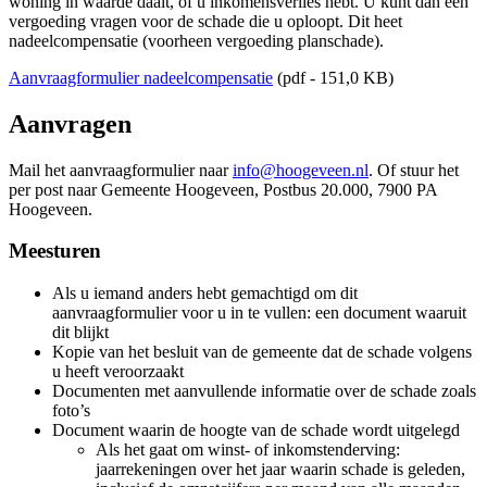
woning in waarde daalt, of u inkomensverlies hebt. U kunt dan een
vergoeding vragen voor de schade die u oploopt. Dit heet
nadeelcompensatie (voorheen vergoeding planschade).
Aanvraagformulier nadeelcompensatie
(pdf - 151,0 KB)
Aanvragen
Mail het aanvraagformulier naar
info@hoogeveen.nl
. Of stuur het
per post naar Gemeente Hoogeveen, Postbus 20.000, 7900 PA
Hoogeveen.
Meesturen
Als u iemand anders hebt gemachtigd om dit
aanvraagformulier voor u in te vullen: een document waaruit
dit blijkt
Kopie van het besluit van de gemeente dat de schade volgens
u heeft veroorzaakt
Documenten met aanvullende informatie over de schade zoals
foto’s
Document waarin de hoogte van de schade wordt uitgelegd
Als het gaat om winst- of inkomstenderving:
jaarrekeningen over het jaar waarin schade is geleden,