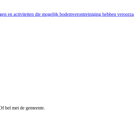
n en activiteiten die mogelijk bodemverontreiniging hebben veroorza
Of bel met de gemeente.